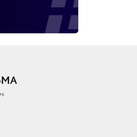
ЬМА
гу,